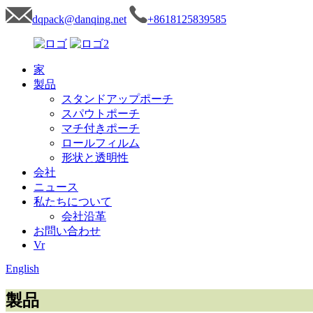
dqpack@danqing.net
+8618125839585
家
製品
スタンドアップポーチ
スパウトポーチ
マチ付きポーチ
ロールフィルム
形状と透明性
会社
ニュース
私たちについて
会社沿革
お問い合わせ
Vr
English
製品