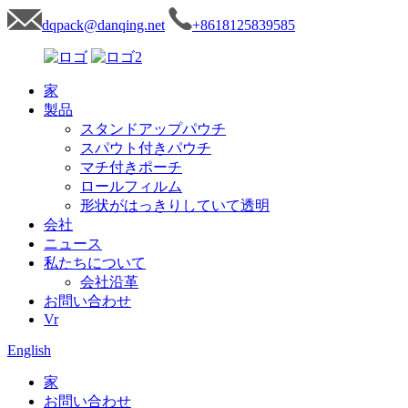
dqpack@danqing.net
+8618125839585
家
製品
スタンドアップパウチ
スパウト付きパウチ
マチ付きポーチ
ロールフィルム
形状がはっきりしていて透明
会社
ニュース
私たちについて
会社沿革
お問い合わせ
Vr
English
家
お問い合わせ