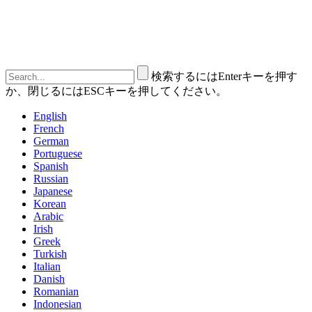
検索するにはEnterキーを押す
か、閉じるにはESCキーを押してください。
English
French
German
Portuguese
Spanish
Russian
Japanese
Korean
Arabic
Irish
Greek
Turkish
Italian
Danish
Romanian
Indonesian