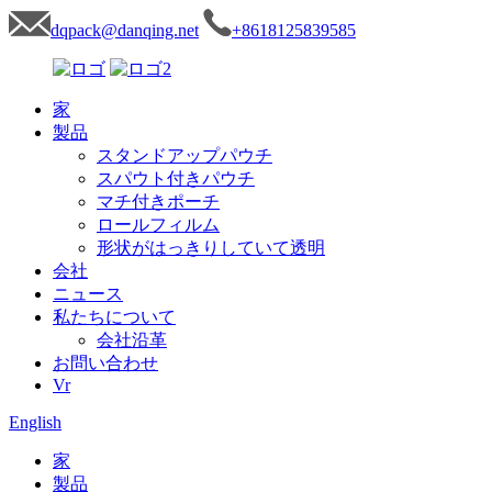
dqpack@danqing.net
+8618125839585
家
製品
スタンドアップパウチ
スパウト付きパウチ
マチ付きポーチ
ロールフィルム
形状がはっきりしていて透明
会社
ニュース
私たちについて
会社沿革
お問い合わせ
Vr
English
家
製品