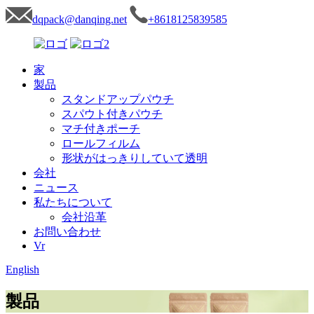
dqpack@danqing.net
+8618125839585
家
製品
スタンドアップパウチ
スパウト付きパウチ
マチ付きポーチ
ロールフィルム
形状がはっきりしていて透明
会社
ニュース
私たちについて
会社沿革
お問い合わせ
Vr
English
製品